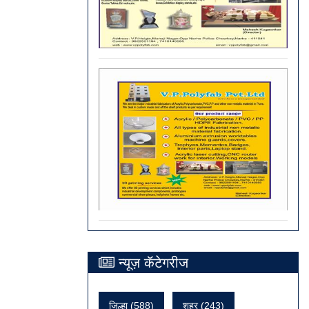
न्यूज़ कॅटेगरीज
जिल्हा (588)
शहर (243)