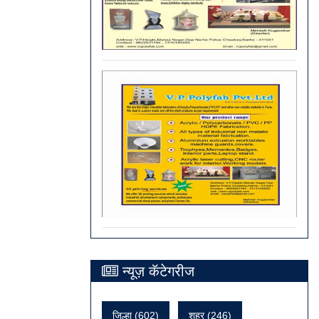
न्यूज़ कॅटेगरीज
जिल्हा (602)
शहर (246)