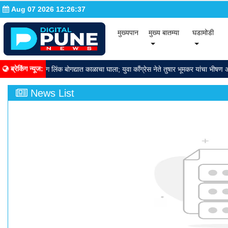
Aug 07 2026 12:26:38
(current)
(cur
मुख्यपान
मुख्य बातम्या
घडामोडी
ब्रेकिंग न्यूज
:
बईकडे निघाले, मिसिंग लिंक बोगद्यात काळाचा घाला; युवा काँग्रेस नेते तुषार भूमकर यांचा भीषण अ
News List