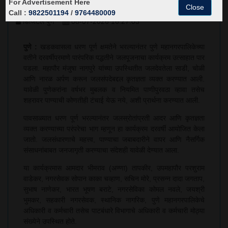
For Advertisement Here
जलपूजन; पुणेकरांच्या वर्षभराच्या पाणीपुरवठ्यासाठी प्रार्थना
Close
Call :
9822501194
/
9764480009
डिजिटल पुणे
08-07-2026 16:27:03
पुणे :
खडकवासला धरण पूर्ण क्षमतेने भरल्यानंतर पुणे महानगरपालिकेच्या
वतीने दरवर्षीप्रमाणे पारंपरिक पद्धतीने जलपूजनाचा कार्यक्रम उत्साहात पार
पडला. महापौर मंजुषा नागपुरे यांच्या उपस्थितीत जलदेवतेला साडी, चोळी
आणि नारळ अर्पण करून जलसंपदेबद्दल कृतज्ञता व्यक्त करण्यात आली.
यावेळी पुणेकरांना वर्षभर मुबलक व नियमित पाणीपुरवठा व्हावा तसेच
शहरावर पाण्याची कोणतीही टंचाई येऊ नये, अशी प्रार्थना करण्यात आली.
पावसाळ्यात धरण पूर्ण भरल्यानंतर जलस्रोतांप्रती आदर आणि कृतज्ञता
व्यक्त करण्याच्या परंपरेचा भाग म्हणून हा कार्यक्रम दरवर्षी आयोजित केला
जातो. जलसंधारणाचे महत्त्व, पाण्याचा जबाबदारीने वापर आणि नैसर्गिक
संसाधनांबाबत जनजागृती करण्याचा संदेशही यावेळी देण्यात आला.
या कार्यक्रमास आमदार भीमराव (अण्णा) तापकीर, उपमहापौर परशुराम
वाडेकर, नगरसेवक सोपान काका चव्हाण, सचिन मोरे, प्रसन्न दादा जगताप,
सुभाष नाणेकर, भारत भूषण बराटे, नगरसेविका कोमल नवले, जयश्री
भुमकर, सहकारी नगरसेवक, स्थानिक नागरिक, पुणे महानगरपालिकेचे
अधिकारी व कर्मचारी तसेच पाटबंधारे विभागाचे अधिकारी व कर्मचारी मोठ्या
संख्येने उपस्थित होते.