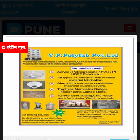
Aug 06 2026
सामाजिक जगतातील
मराठी
| English
16:17:01
प्रेरणापत्र
ब्रेकिंग न्यूज
:
करच निकाल
पुण्यात वाहनांवर आता एमएच-12 ‘1A’; देशात प्रथमच एक अंक आणि एक इंग्
शहर
Image Source: Google
महापौर मंजुषा नागपुरे यांच्या उपस्थितीत खडकवासला धरणाचे