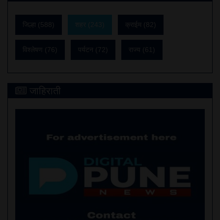
जिल्हा (588)
शहर (243)
क्राईम (82)
विश्लेषण (76)
पर्यटन (72)
राज्य (61)
जाहिराती